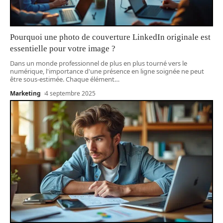
Pourquoi une photo de couverture LinkedIn originale est
essentielle pour votre image ?
Dans un monde professionnel de plus en plus tourné vers le
numérique, l'importance d'une présence en ligne soignée ne peut
être sous-estimée. Chaque élément
…
Marketing
4 septembre 2025