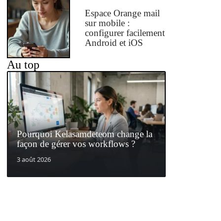
Espace Orange mail
sur mobile :
configurer facilement
Android et iOS
Au top
Pourquoi Kelasamdeteom change la
façon de gérer vos workflows ?
3 août 2026